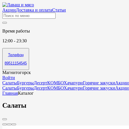
Акции
Доставка и оплата
Статьи
Время работы
12:00 - 23:30
Телефон
89511154545
Магнитогорск
Войти
Салаты
Бургеры
Десерт
КОМБО
Хачапури
Горячие закуски
Акции
Салаты
Бургеры
Десерт
КОМБО
Хачапури
Горячие закуски
Акции
Главная
Каталог
Салаты