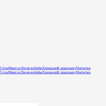
Сеты
Мангал
Люля-кебабы
Хинкали
К шашлыку
Напитки
Сеты
Мангал
Люля-кебабы
Хинкали
К шашлыку
Напитки