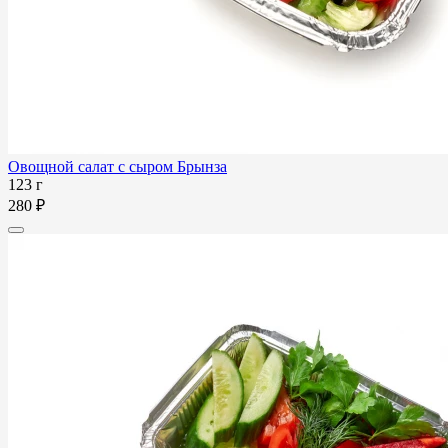
Овощной салат с сыром Брынза
123 г
280 ₽